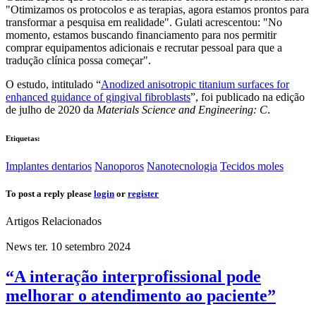
"Otimizamos os protocolos e as terapias, agora estamos prontos para
transformar a pesquisa em realidade". Gulati acrescentou: "No
momento, estamos buscando financiamento para nos permitir
comprar equipamentos adicionais e recrutar pessoal para que a
tradução clínica possa começar".
O estudo, intitulado “
Anodized anisotropic titanium surfaces for
enhanced guidance of gingival fibroblasts
”, foi publicado na edição
de julho de 2020 da
Materials Science and Engineering: C
.
Etiquetas:
Implantes dentarios
Nanoporos
Nanotecnologia
Tecidos moles
To post a reply please
login
or
register
Artigos Relacionados
News
ter. 10 setembro 2024
“A interação interprofissional pode
melhorar o atendimento ao paciente”