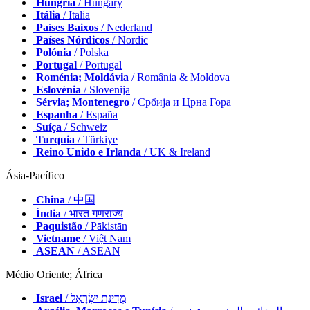
Hungria
/ Hungary
Itália
/ Italia
Países Baixos
/ Nederland
Países Nórdicos
/ Nordic
Polónia
/ Polska
Portugal
/ Portugal
Roménia; Moldávia
/ România & Moldova
Eslovénia
/ Slovenija
Sérvia; Montenegro
/ Србија и Црна Гора
Espanha
/ España
Suíça
/ Schweiz
Turquia
/ Türkiye
Reino Unido e Irlanda
/ UK & Ireland
Ásia-Pacífico
China
/ 中国
Índia
/ भारत गणराज्य
Paquistão
/ Pākistān
Vietname
/ Việt Nam
ASEAN
/ ASEAN
Médio Oriente; África
Israel
/ מְדִינַת יִשְׂרָאֵל