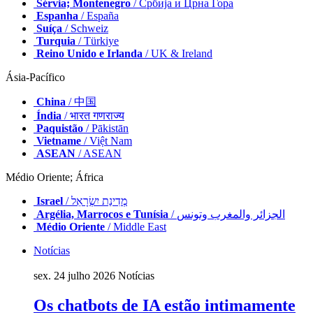
Sérvia; Montenegro
/ Србија и Црна Гора
Espanha
/ España
Suíça
/ Schweiz
Turquia
/ Türkiye
Reino Unido e Irlanda
/ UK & Ireland
Ásia-Pacífico
China
/ 中国
Índia
/ भारत गणराज्य
Paquistão
/ Pākistān
Vietname
/ Việt Nam
ASEAN
/ ASEAN
Médio Oriente; África
Israel
/ מְדִינַת יִשְׂרָאֵל
Argélia, Marrocos e Tunísia
/ الجزائر والمغرب وتونس
Médio Oriente
/ Middle East
Notícias
sex. 24 julho 2026
Notícias
Os chatbots de IA estão intimamente