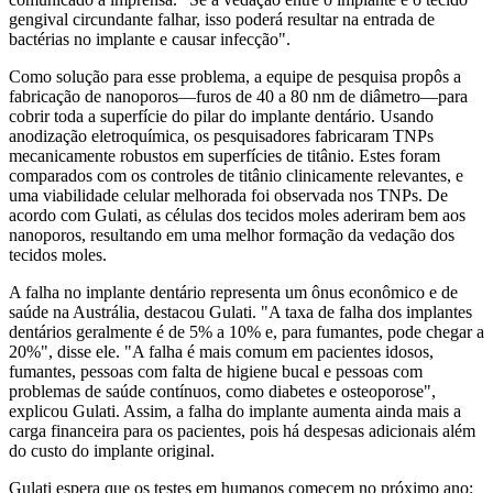
gengival circundante falhar, isso poderá resultar na entrada de
bactérias no implante e causar infecção".
Como solução para esse problema, a equipe de pesquisa propôs a
fabricação de nanoporos⁠⁠—furos de 40 a 80 nm de diâmetro⁠—para
cobrir toda a superfície do pilar do implante dentário. Usando
anodização eletroquímica, os pesquisadores fabricaram TNPs
mecanicamente robustos em superfícies de titânio. Estes foram
comparados com os controles de titânio clinicamente relevantes, e
uma viabilidade celular melhorada foi observada nos TNPs. De
acordo com Gulati, as células dos tecidos moles aderiram bem aos
nanoporos, resultando em uma melhor formação da vedação dos
tecidos moles.
A falha no implante dentário representa um ônus econômico e de
saúde na Austrália, destacou Gulati. "A taxa de falha dos implantes
dentários geralmente é de 5% a 10% e, para fumantes, pode chegar a
20%", disse ele. "A falha é mais comum em pacientes idosos,
fumantes, pessoas com falta de higiene bucal e pessoas com
problemas de saúde contínuos, como diabetes e osteoporose",
explicou Gulati. Assim, a falha do implante aumenta ainda mais a
carga financeira para os pacientes, pois há despesas adicionais além
do custo do implante original.
Gulati espera que os testes em humanos comecem no próximo ano: