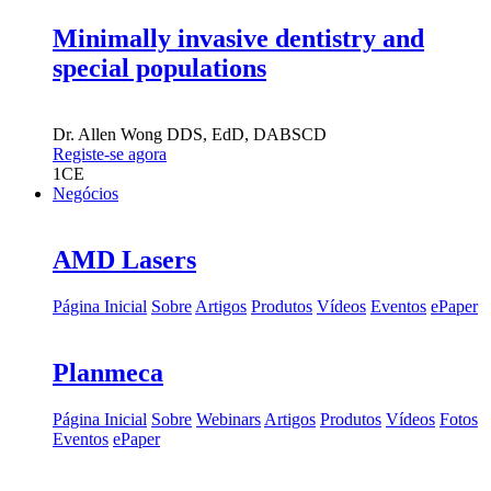
Minimally invasive dentistry and
special populations
Dr.
Allen Wong
DDS, EdD, DABSCD
Registe-se agora
1
CE
Negócios
AMD Lasers
Página Inicial
Sobre
Artigos
Produtos
Vídeos
Eventos
ePaper
Planmeca
Página Inicial
Sobre
Webinars
Artigos
Produtos
Vídeos
Fotos
Eventos
ePaper