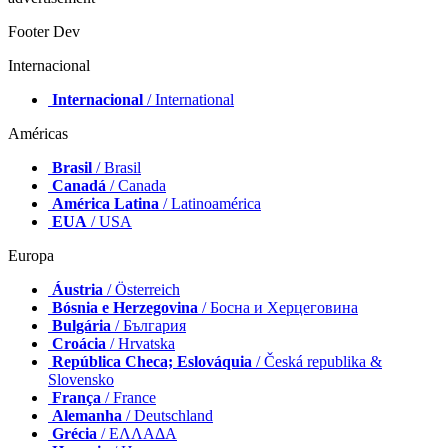
Footer Dev
Internacional
Internacional
/ International
Américas
Brasil
/ Brasil
Canadá
/ Canada
América Latina
/ Latinoamérica
EUA
/ USA
Europa
Áustria
/ Österreich
Bósnia e Herzegovina
/ Босна и Херцеговина
Bulgária
/ България
Croácia
/ Hrvatska
República Checa; Eslováquia
/ Česká republika &
Slovensko
França
/ France
Alemanha
/ Deutschland
Grécia
/ ΕΛΛΑΔΑ