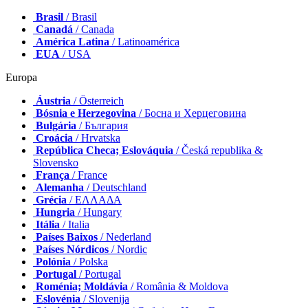
Brasil
/ Brasil
Canadá
/ Canada
América Latina
/ Latinoamérica
EUA
/ USA
Europa
Áustria
/ Österreich
Bósnia e Herzegovina
/ Босна и Херцеговина
Bulgária
/ България
Croácia
/ Hrvatska
República Checa; Eslováquia
/ Česká republika &
Slovensko
França
/ France
Alemanha
/ Deutschland
Grécia
/ ΕΛΛΑΔΑ
Hungria
/ Hungary
Itália
/ Italia
Países Baixos
/ Nederland
Países Nórdicos
/ Nordic
Polónia
/ Polska
Portugal
/ Portugal
Roménia; Moldávia
/ România & Moldova
Eslovénia
/ Slovenija