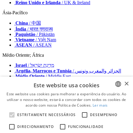
Reino Unido e Irlanda
/ UK & Ireland
Ásia-Pacífico
China
/ 中国
Índia
/ भारत गणराज्य
Paquistão
/ Pākistān
Vietname
/ Việt Nam
ASEAN
/ ASEAN
Médio Oriente; África
Israel
/ מְדִינַת יִשְׂרָאֵל
Argélia, Marrocos e Tunísia
/ الجزائر والمغرب وتونس
Médio Oriente
/ Middle East
×
Este website usa cookies
Editor
Anuncie connosco
Este website usa cookies para melhorar a experiência do usuário. Ao
Contacto
utilizar o nosso website, estará a concordar com todos os cookies de
ENGLISH
Termos e Condições
acordo com nossa Política de Cookies.
Ler mais
Impressão
FRENCH
Política de Privacidade
ESTRITAMENTE NECESSÁRIOS
DESEMPENHO
GERMAN
© 2026 - Todos os direitos reservados - Dental Tribune International
DIRECIONAMENTO
FUNCIONALIDADE
ROMANIAN