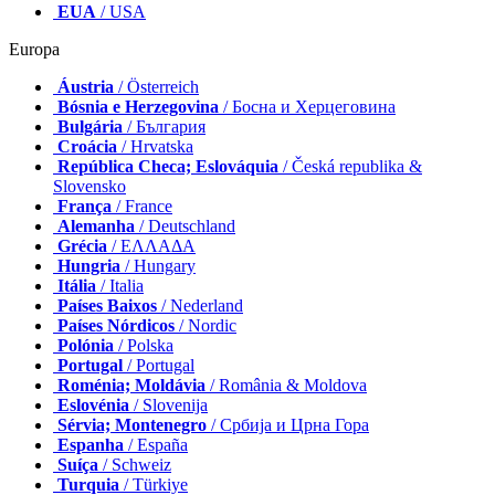
EUA
/ USA
Europa
Áustria
/ Österreich
Bósnia e Herzegovina
/ Босна и Херцеговина
Bulgária
/ България
Croácia
/ Hrvatska
República Checa; Eslováquia
/ Česká republika &
Slovensko
França
/ France
Alemanha
/ Deutschland
Grécia
/ ΕΛΛΑΔΑ
Hungria
/ Hungary
Itália
/ Italia
Países Baixos
/ Nederland
Países Nórdicos
/ Nordic
Polónia
/ Polska
Portugal
/ Portugal
Roménia; Moldávia
/ România & Moldova
Eslovénia
/ Slovenija
Sérvia; Montenegro
/ Србија и Црна Гора
Espanha
/ España
Suíça
/ Schweiz
Turquia
/ Türkiye