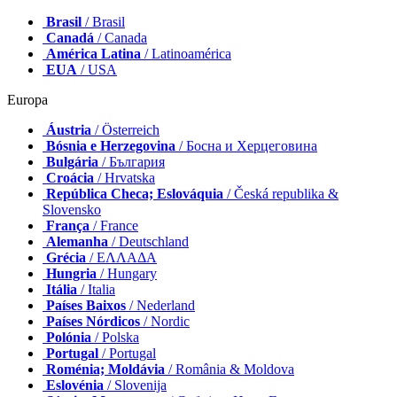
Brasil
/ Brasil
Canadá
/ Canada
América Latina
/ Latinoamérica
EUA
/ USA
Europa
Áustria
/ Österreich
Bósnia e Herzegovina
/ Босна и Херцеговина
Bulgária
/ България
Croácia
/ Hrvatska
República Checa; Eslováquia
/ Česká republika &
Slovensko
França
/ France
Alemanha
/ Deutschland
Grécia
/ ΕΛΛΑΔΑ
Hungria
/ Hungary
Itália
/ Italia
Países Baixos
/ Nederland
Países Nórdicos
/ Nordic
Polónia
/ Polska
Portugal
/ Portugal
Roménia; Moldávia
/ România & Moldova
Eslovénia
/ Slovenija