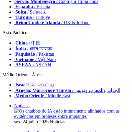
Sérvia; Montenegro
/ Србија и Црна Гора
Espanha
/ España
Suíça
/ Schweiz
Turquia
/ Türkiye
Reino Unido e Irlanda
/ UK & Ireland
Ásia-Pacífico
China
/ 中国
Índia
/ भारत गणराज्य
Paquistão
/ Pākistān
Vietname
/ Việt Nam
ASEAN
/ ASEAN
Médio Oriente; África
Israel
/ מְדִינַת יִשְׂרָאֵל
Argélia, Marrocos e Tunísia
/ الجزائر والمغرب وتونس
Médio Oriente
/ Middle East
Notícias
sex. 24 julho 2026
Notícias