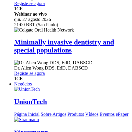
Registe-se agora
1
CE
Webinar ao vivo
qui. 27 agosto 2026
21:00 BRT (Sao Paulo)
Minimally invasive dentistry and
special populations
Dr.
Allen Wong
DDS, EdD, DABSCD
Registe-se agora
1
CE
Negócios
UnionTech
Página Inicial
Sobre
Artigos
Produtos
Vídeos
Eventos
ePaper