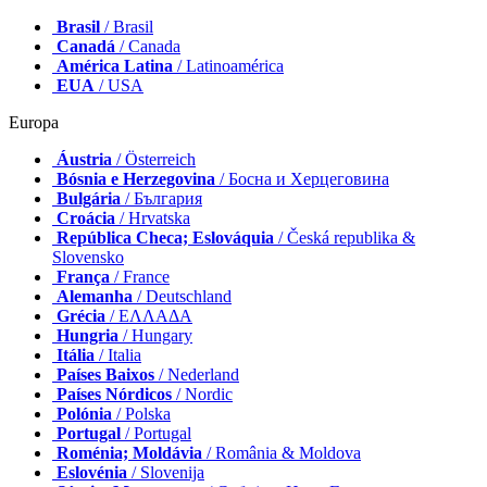
Brasil
/ Brasil
Canadá
/ Canada
América Latina
/ Latinoamérica
EUA
/ USA
Europa
Áustria
/ Österreich
Bósnia e Herzegovina
/ Босна и Херцеговина
Bulgária
/ България
Croácia
/ Hrvatska
República Checa; Eslováquia
/ Česká republika &
Slovensko
França
/ France
Alemanha
/ Deutschland
Grécia
/ ΕΛΛΑΔΑ
Hungria
/ Hungary
Itália
/ Italia
Países Baixos
/ Nederland
Países Nórdicos
/ Nordic
Polónia
/ Polska
Portugal
/ Portugal
Roménia; Moldávia
/ România & Moldova
Eslovénia
/ Slovenija