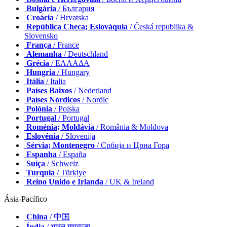
Bulgária
/ България
Croácia
/ Hrvatska
República Checa; Eslováquia
/ Česká republika &
Slovensko
França
/ France
Alemanha
/ Deutschland
Grécia
/ ΕΛΛΑΔΑ
Hungria
/ Hungary
Itália
/ Italia
Países Baixos
/ Nederland
Países Nórdicos
/ Nordic
Polónia
/ Polska
Portugal
/ Portugal
Roménia; Moldávia
/ România & Moldova
Eslovénia
/ Slovenija
Sérvia; Montenegro
/ Србија и Црна Гора
Espanha
/ España
Suíça
/ Schweiz
Turquia
/ Türkiye
Reino Unido e Irlanda
/ UK & Ireland
Ásia-Pacífico
China
/ 中国
Índia
/ भारत गणराज्य