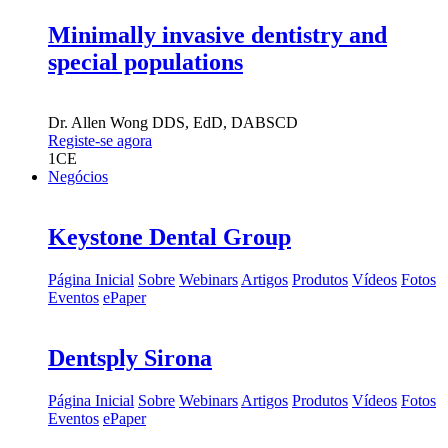
Minimally invasive dentistry and
special populations
Dr.
Allen Wong
DDS, EdD, DABSCD
Registe-se agora
1
CE
Negócios
Keystone Dental Group
Página Inicial
Sobre
Webinars
Artigos
Produtos
Vídeos
Fotos
Eventos
ePaper
Dentsply Sirona
Página Inicial
Sobre
Webinars
Artigos
Produtos
Vídeos
Fotos
Eventos
ePaper