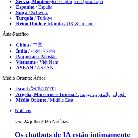
Sérvia; Montenegro
/ Србија и Црна Гора
Espanha
/ España
Suíça
/ Schweiz
Turquia
/ Türkiye
Reino Unido e Irlanda
/ UK & Ireland
Ásia-Pacífico
China
/ 中国
Índia
/ भारत गणराज्य
Paquistão
/ Pākistān
Vietname
/ Việt Nam
ASEAN
/ ASEAN
Médio Oriente; África
Israel
/ מְדִינַת יִשְׂרָאֵל
Argélia, Marrocos e Tunísia
/ الجزائر والمغرب وتونس
Médio Oriente
/ Middle East
Notícias
sex. 24 julho 2026
Notícias
Os chatbots de IA estão intimamente