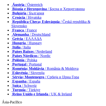
Áustria
/ Österreich
Bósnia e Herzegovina
/ Босна и Херцеговина
Bulgária
/ България
Croácia
/ Hrvatska
República Checa; Eslováquia
/ Česká republika &
Slovensko
França
/ France
Alemanha
/ Deutschland
Grécia
/ ΕΛΛΑΔΑ
Hungria
/ Hungary
Itália
/ Italia
Países Baixos
/ Nederland
Países Nórdicos
/ Nordic
Polónia
/ Polska
Portugal
/ Portugal
Roménia; Moldávia
/ România & Moldova
Eslovénia
/ Slovenija
Sérvia; Montenegro
/ Србија и Црна Гора
Espanha
/ España
Suíça
/ Schweiz
Turquia
/ Türkiye
Reino Unido e Irlanda
/ UK & Ireland
Ásia-Pacífico