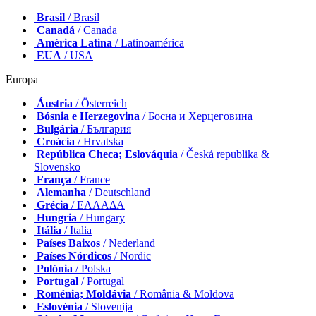
Brasil
/ Brasil
Canadá
/ Canada
América Latina
/ Latinoamérica
EUA
/ USA
Europa
Áustria
/ Österreich
Bósnia e Herzegovina
/ Босна и Херцеговина
Bulgária
/ България
Croácia
/ Hrvatska
República Checa; Eslováquia
/ Česká republika &
Slovensko
França
/ France
Alemanha
/ Deutschland
Grécia
/ ΕΛΛΑΔΑ
Hungria
/ Hungary
Itália
/ Italia
Países Baixos
/ Nederland
Países Nórdicos
/ Nordic
Polónia
/ Polska
Portugal
/ Portugal
Roménia; Moldávia
/ România & Moldova
Eslovénia
/ Slovenija